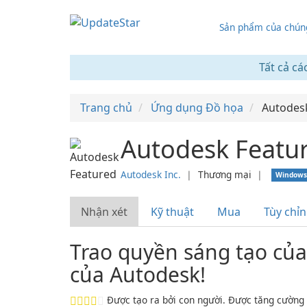
Sản phẩm của chúng
Tất cả cá
Trang chủ
Ứng dụng Đồ họa
Autodes
Autodesk Featur
Autodesk Inc.
❘
Thương mại
❘
Window
Nhận xét
Kỹ thuật
Mua
Tùy chỉ
Trao quyền sáng tạo của
của Autodesk!
Được tạo ra bởi con người. Được tăng cường 