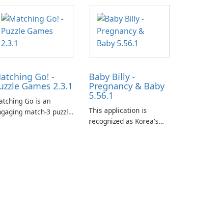
atching Go! -
Baby Billy -
uzzle Games 2.3.1
Pregnancy & Baby
5.56.1
tching Go is an
This application is
gaging match-3 puzzle
recognized as Korea's
me that invites
leading free platform for
ayers to join Chloe and
pregnancy and baby
r charming corgi,
tracking, offering
lie, on an adventurous
essential healthcare tips
urney across diverse
and doctor-approved
ndscapes.
articles.