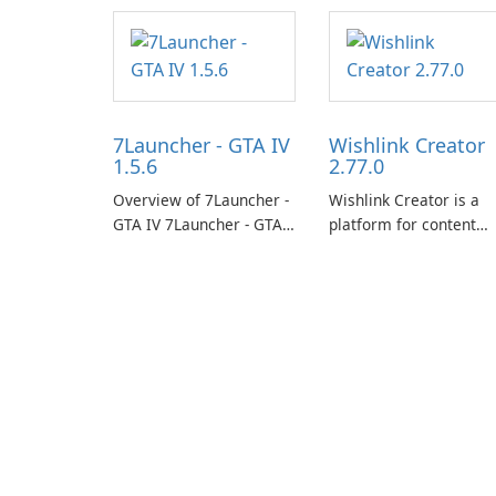
7Launcher - GTA IV
Wishlink Creator
1.5.6
2.77.0
Overview of 7Launcher -
Wishlink Creator is a
GTA IV 7Launcher - GTA
platform for content
IV is a specialized
creators designed to
software application
monetize their work
designed to optimize the
through built-in brand
gaming experience for
partnerships and
Grand Theft Auto IV.
integrated tools for
content distribution an
audience engagement.