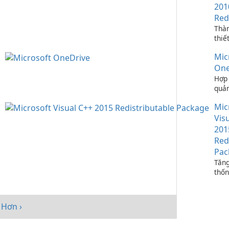
201
Red
Thà
thiế
ứng 
Mic
C++
One
Hợp 
quản
bạn 
Mic
One
Vis
201
Red
Pac
Tăng
thốn
Micr
C++
Redi
Hơn ›
Pack