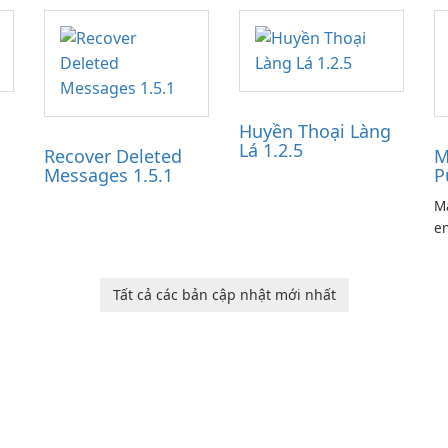
Huyền Thoại Làng
Lá 1.2.5
Recover Deleted
M
Messages 1.5.1
P
Ma
en
ga
pl
he
Tất cả các bản cập nhật mới nhất
Ol
d
jo
la